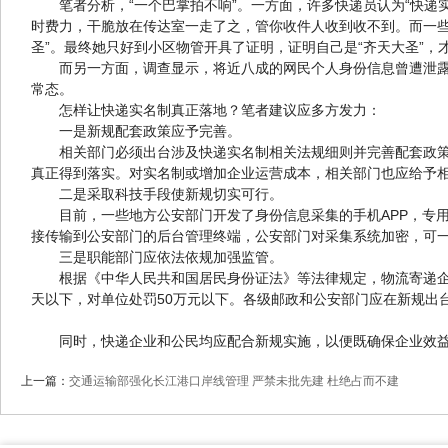
笔者分析，“一个巴掌拍不响”。一方面，许多快递员认为“快
时费力，干脆放在传达室一走了之，管你收件人收到收不到。而一些
圣”。最终她只好到小区物管开具了证明，证明自己是“齐天大圣”，
而另一方面，调查显示，将近八成的网民个人身份信息曾遭泄
常态。
怎样让快递实名制真正落地？笔者建议应多方发力：
一是新规配套政策应予完善。
相关部门必须出台涉及快递实名制相关法规细则并完善配套政策，
真正得到落实。对实名制或增加企业运营成本，相关部门也应给予
二是采取科技手段使新规切实可行。
目前，一些地方公安部门开发了身份信息采集的手机APP，专
接传输到公安部门的后台管理终端，公安部门对采集系统加密，可
三是职能部门应依法依规加强监管。
根据《中华人民共和国居民身份证法》等法律规定，物流寄递企
天以下，对单位处罚50万元以下。各级邮政和公安部门应在新规出
同时，快递企业和公民均应配合新规实施，以便既确保企业效
上一篇：
交通运输部强化长江港口岸线管理 严禁未批先建 杜绝占而不建