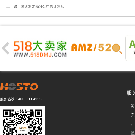
上一篇：
豪速通龙岗分公司搬迁通知
服
服务热线：
400-000-4955
海
美
加
墨